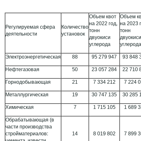
Объем квот
Объем к
на 2022 год,
на 2023 
Регулируемая сфера
Количество
тонн
тонн
деятельности
установок
двуокиси
двуокис
углерода
углерод
Электроэнергетическая
88
95 279 947
93 848 
Нефтегазовая
50
23 057 284
22 710 
Горнодобывающая
21
7 334 212
7 224 
Металлургическая
19
30 747 135
30 285 
Химическая
7
1 715 105
1 689 
Обрабатывающая (в
части производства
стройматериалов:
14
8 019 802
7 899 
цемента, извести,