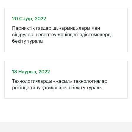
20 Сәуір, 2022
Парниктік газдар шығарындылары мен
сіңірулерін есептеу жөніндегі әдістемелерді
бекіту туралы
18 Наурыз, 2022
Технологияларды «жасыл» технологиялар
ретінде тану қағидаларын бекіту туралы