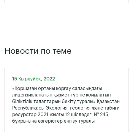
Новости по теме
15 Қыркүйек, 2022
«Қоршаған ортаны қорғау саласындағы
лицензияланатын қызмет түріне қойылатын
біліктілік талаптарын бекіту туралы» Қазақстан
Республикасы Экология, геология және табиғи
ресурстар 2021 жылғы 12 шiлдедегі № 245
бұйрығына өзгерістер енгізу туралы