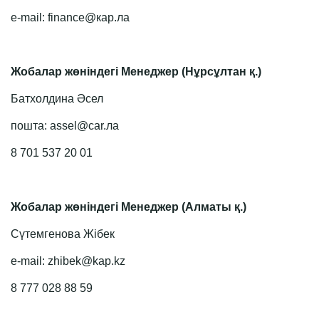
e-mail: finance@кар.ла
Жобалар жөніндегі Менеджер (Нұрсұлтан қ.)
Батхолдина Әсел
пошта: assel@car.ла
8 701 537 20 01
Жобалар жөніндегі Менеджер (Алматы қ.)
Сүтемгенова Жібек
e-mail: zhibek@kap.kz
8 777 028 88 59