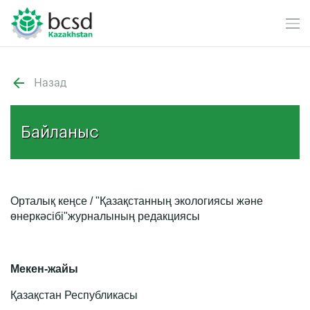
Назад
Байланыс
Орталық кеңсе / "Қазақстанның экологиясы және
өнеркәсібі"журналының редакциясы
Мекен-жайы
Қазақстан Республикасы