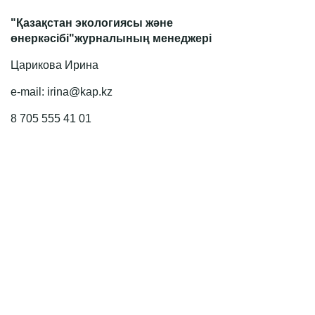
"Қазақстан экологиясы және
өнеркәсібі"журналының менеджері
Царикова Ирина
e-mail: irina@kap.kz
8 705 555 41 01