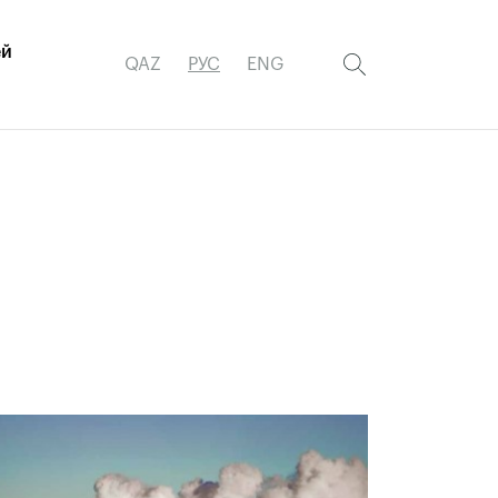
ей
QAZ
РУС
ENG