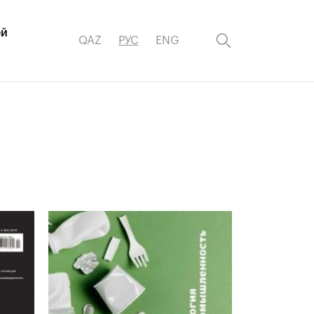
ей
QAZ
РУС
ENG