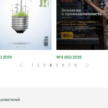
) 2019
№4 (60) 2018
1
2
3
4
5
6
7
8
ьзователей