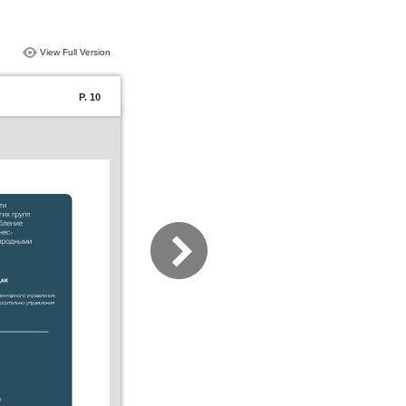
View Full Version
P. 10