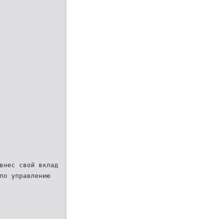
внес свой вклад
по управлению