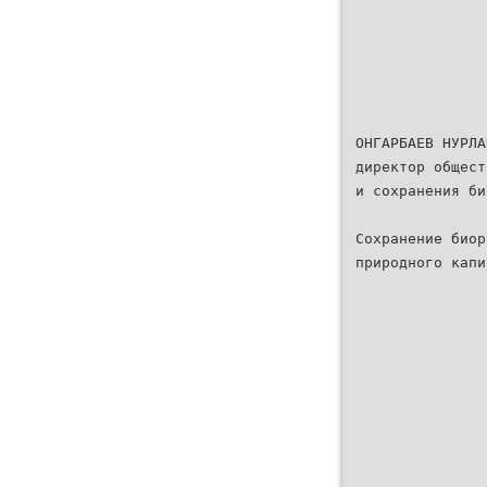
ОНГАРБАЕВ НУРЛА
директор общест
и сохранения би
Сохранение биор
природного капи